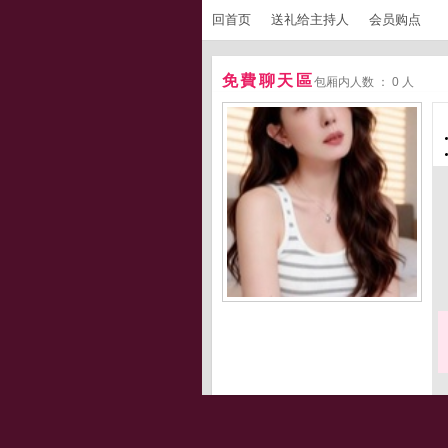
回首页
送礼给主持人
会员购点
免費聊天區
包厢内人数 ： 0 人