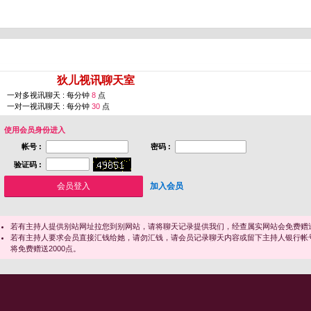
您即将进入 [
狄儿视讯聊天室
]
一对多视讯聊天 : 每分钟
8
点
一对一视讯聊天 : 每分钟
30
点
使用会员身份进入
帐号 :
密码 :
验证码 :
加入会员
若有主持人提供别站网址拉您到别网站，请将聊天记录提供我们，经查属实网站会免费赠送
若有主持人要求会员直接汇钱给她，请勿汇钱，请会员记录聊天内容或留下主持人银行帐
将免费赠送2000点。